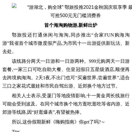
首个海淘购物游,新鲜出炉
鄂旅投还打通休闲与海淘,同步推出“合家FUN购海淘
游”我省首个城市微度假产品,为市民十一出游提供新玩法、新
去处。
该线路分两天一日游和一日游两种。999元购两天一日游
套餐,一家三口可吃自助大餐、住皇冠假日五星级酒店,顺便再
去跨境购海淘。2天1夜,不出门也可“买遍世界,尝遍世界”,适合
三口之家花式遛娃和市民自驾出游、近郊换个地方过节。
相关人士表示,受厦门等地疫情影响,十一黄金周长线旅行
可能会受到波及。在同个城市换个地方逛吃逛吃等省内游、近
郊游等线路,因“好逛爆表”,有望被热捧。
所以,这份假期新鲜《嗨购指南》你get了吗?～
Tips