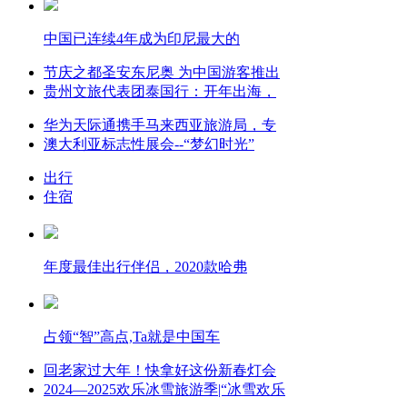
中国已连续4年成为印尼最大的
节庆之都圣安东尼奥 为中国游客推出
贵州文旅代表团泰国行：开年出海，
华为天际通携手马来西亚旅游局，专
澳大利亚标志性展会--“梦幻时光”
出行
住宿
年度最佳出行伴侣，2020款哈弗
占领“智”高点,Ta就是中国车
回老家过大年！快拿好这份新春灯会
2024—2025欢乐冰雪旅游季|“冰雪欢乐