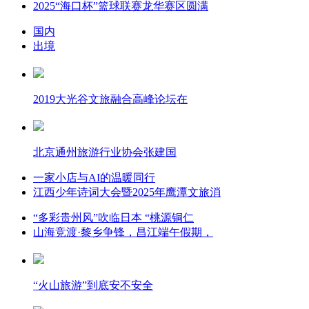
2025“海口杯”篮球联赛龙华赛区圆满
国内
出境
2019大光谷文旅融合高峰论坛在
北京通州旅游行业协会张建国
一家小店与AI的温暖同行
江西少年诗词大会暨2025年鹰潭文旅消
“多彩贵州风”吹临日本 “桃源铜仁
山海竞渡·黎乡争锋，昌江端午假期，
“火山旅游”到底安不安全