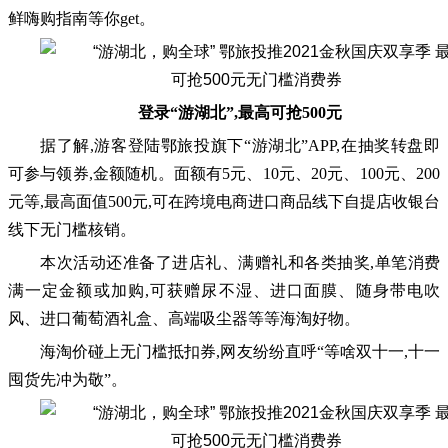
鲜嗨购指南等你get。
登录“游湖北”,最高可抢500元
据了解,游客登陆鄂旅投旗下“游湖北”APP,在抽奖转盘即
可参与领券,金额随机。面额有5元、10元、20元、100元、200
元等,最高面值500元,可在跨境电商进口商品线下自提店收银台
线下无门槛核销。
本次活动还准备了进店礼、满赠礼和各类抽奖,单笔消费
满一定金额或加购,可获赠尿不湿、进口面膜、随身带电吹
风、进口葡萄酒礼盒、高端吸尘器等等海淘好物。
海淘价碰上无门槛抵扣券,网友纷纷直呼“等啥双十一,十一
囤货先冲为敬”。