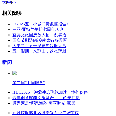
大
|
中
|
小
相关阅读
《2025五一小城消费数据报告》
三亚·亚特兰蒂斯七周年庆典
宜宾文旅国庆放大招，凯翼拾
国庆节剧透|新乡南太行各景区
太美了！五一温泉游汉服大赏
五一假期，来琼山，这么玩就
新闻
第二届“中国服务”
HDC2025｜鸿蒙生态飞轮加速，境外伙伴
青年创意赋能文旅融合—— 临安启动
顾家家居“椰风海韵·奢享时光”家居
新城控股苏北区域泰兴吾悦广场荣获