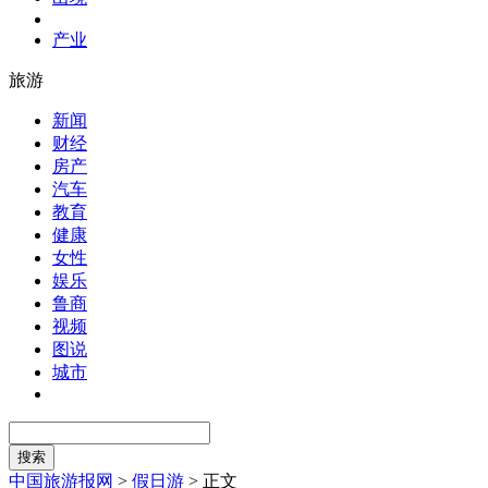
产业
旅游
新闻
财经
房产
汽车
教育
健康
女性
娱乐
鲁商
视频
图说
城市
中国旅游报网
>
假日游
>
正文