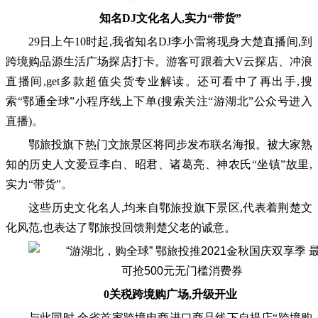
知名DJ文化名人,实力“带货”
29日上午10时起,我省知名DJ李小雷将现身大楚直播间,到
跨境购品源生活广场探店打卡。游客可跟着大V云探店、冲浪
直播间,get多款超值尖货专业解读。还可看中了再出手,搜
索“鄂通全球”小程序线上下单(搜索关注“游湖北”公众号进入
直播)。
鄂旅投旗下热门文旅景区将同步发布联名海报。被大家熟
知的历史人文爱豆李白、昭君、诸葛亮、神农氏“坐镇”故里,
实力“带货”。
这些历史文化名人,均来自鄂旅投旗下景区,代表着荆楚文
化风范,也表达了鄂旅投回馈荆楚父老的诚意。
0关税跨境购广场,升级开业
与此同时,全省首家跨境电商进口商品线下自提店“跨境购