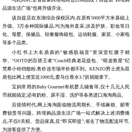
品源生活广场”也将升级开业。
该自提店在东湖综合保税区内,在原有5000平方米基础上
升级。3万余种国际爆品,均为海外直采,涉及护肤、彩妆等日
化、母婴、保健品、轻奢服饰箱包、运动鞋服、家居、小家电
等多个品类。
小红书上大名鼎鼎的“敏感肌福音”资深堂红腰子精
华、“OOTD的百搭王者”Coach经典老花提包、“暗皮救星”纪
梵希小铃铛散粉,售价连市场半价都不到。KENZO男士虎头双
肩包比网上便宜近1000元,爱马仕香水3.7折就能拿下。
宝妈常用的Baby Gourmet有机婴儿辅食等,仅十几元人民
币就能搞定,还有奶粉、尿不湿、洗护等各类进口海淘商品。
后疫情时代,网上海淘面临物流周期长、手续麻烦、邮寄
费较贵等问题。跨境购品源生活广场一站式解决上述消费痛
点,不仅0关税、货品保真,且“即买即提”,省去了物流配送环节,
为游客提供了方便。